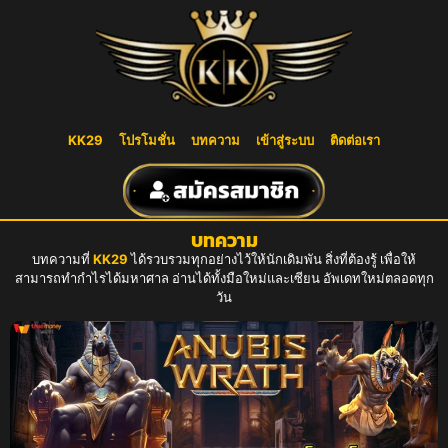
KK29
โปรโมชั่น
บทความ
เข้าสู่ระบบ
ติดต่อเรา
บทความ
บทความที่
KK29
ได้รวบรวมทุกอย่างไว้ให้นักเดิมพัน สิ่งที่ต้องรู้ เพื่อให้
สามารถทำกำไรได้มหาศาล อ่านได้ทั้งมือใหม่และเซียน อัพเดทใหม่ตลอดทุก
วัน