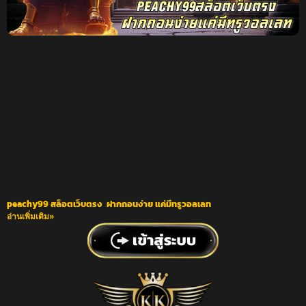
peachy99 สล็อตเว็บตรง ฝากถอนง่าย แค่มีทรูวอลเลท
อ่านเพิ่มเติม»